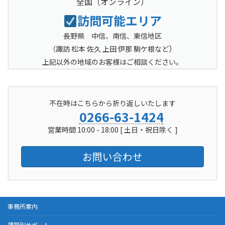
全国
（オンライン）
訪問可能エリア
長野県 中信、南信、東信地区
）
（
諏訪 松本 佐久 上田 伊那 駒ケ根など
上記以外の地域のお客様はご相談ください。
不在時はこちらから折り返しいたします
0266-63-1424
営業時間 10:00 - 18:00 [ 土日・祝日除く ]
お問い合わせ
事務所案内
課題別サポート