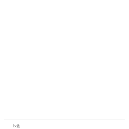
いい人ほど待ってくれない
採用
2026-06-15
求人媒体を変えても応募が増えない理由
採用
2026-06-15
カテゴリー
お知らせ
ブログ
お金