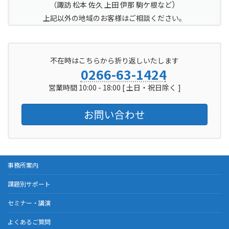
日時
（火）10:00～
日時
）
（火）10:00～
費用
無料
（
諏訪 松本 佐久 上田 伊那 駒ケ根など
2023年10月25日
人手不足に負け
2023年11月15日
12:00
松本美須々ヶ丘
12:00
（水）14:00～
上記以外の地域のお客様はご相談ください。
テーマ
ない組織活性化
（水）10:00～
場所
高等学校
16:00
セミナー
12:00
オンライン会場
日時
オンライン会場
場所
2023年11月2日
場所
ZOOM
ZOOM
2023年9月20日
岡谷商工会議
（木）10:00～
場所
不在時はこちらから折り返しいたします
（水）13:30～
所 201会議室
12:00
費用
無料
0266-63-1424
費用
無料
15:00
日時
費用
無料
営業時間 10:00 - 18:00 [ 土日・祝日除く ]
岡谷商工会議
2023年9月28日
場所
所 201会議室
（木）10:30～
お問い合わせ
12:00
費用
無料
岡谷商工会議
場所
所 201会議室
事務所案内
費用
無料
課題別サポート
セミナー・講演
よくあるご質問