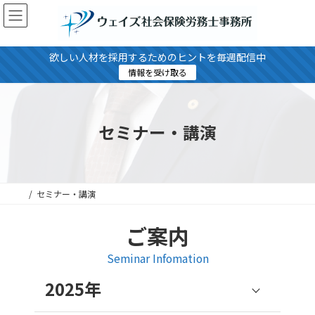
コ
ナ
ン
ビ
テ
ゲ
ン
ー
欲しい人材を採用するためのヒントを毎週配信中
ツ
シ
情報を受け取る
へ
ョ
ス
ン
キ
に
セミナー・講演
ッ
移
プ
動
セミナー・講演
ご案内
Seminar Infomation
2025年