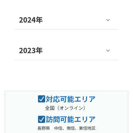
3月
採用戦略セミナー
2024年
項目
内容
2月
採用力向上セミナー
採用戦略セミナ
11月
採用の成功戦略セミナー
テーマ
項目
内容
ー
2月
採用の成功戦略セミナー
2023年
採用力向上セミ
2025年3月25日
項目
内容
テーマ
項目
内容
ナー
1月
高校教員向け研修会
日時
（火）10:00～
小さな会社の採
11:30
11月
企業型DCセミナー
テーマ
小さな会社の採
2025年2月25日
用戦略セミナー
テーマ
項目
内容
用戦略セミナー
1月
採用の成功戦略セミナー
日時
（火）14:00～
オンライン
場所
項目
内容
2024年11月12日
16:00
ZOOM会場
11月
生産性向上セミナー
企業の健康マネ
2025年2月6日
（火）14:00～
項目
内容
テーマ
ジメント（セル
対応可能エリア
法人向け確定拠
日時
（木）10:00～
テクノプラザお
費用
無料
16:00
テーマ
場所
フケア）
出年金セミナー
11:30
項目
内容
かや2階
2024年11月19日
全国
小さな会社の採
（オンライン）
9月
組織活性化セミナー
テーマ
日時
（火）10:00～
用戦略セミナー
2025年1月8日
2023年11月9日
オンライン会場
社員の生産性向
訪問可能エリア
費用
無料
場所
テーマ
12:00
日時
（水）15:30～
（木）14:00～
ZOOM
上セミナー
項目
内容
2025年1月14日
長野県 中信、南信、東信地区
2024年12月03日
16:30
16:00