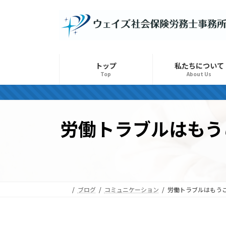
コ
ナ
ン
ビ
テ
ゲ
ン
ー
ツ
シ
トップ
私たちについて
へ
ョ
Top
About Us
ス
ン
キ
に
ッ
移
労働トラブルはもう
プ
動
ブログ
コミュニケーション
労働トラブルはもうこ