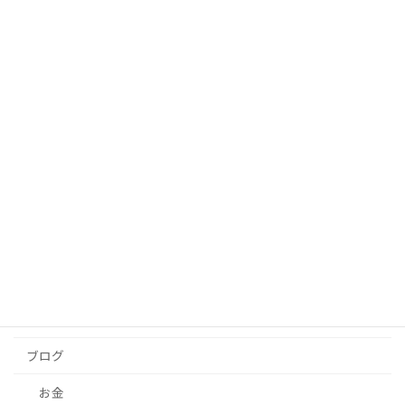
辞める人が悪いと決めた瞬間、採用は止
採用
まる
2026-05-24
辞めた社員は、未来の社員候補
採用
2026-05-24
カテゴリー
お知らせ
ブログ
お金