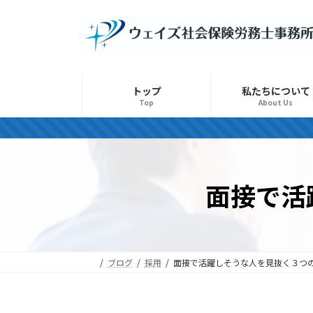
コ
ナ
ン
ビ
テ
ゲ
ン
ー
ツ
シ
トップ
私たちについて
へ
ョ
Top
About Us
ス
ン
キ
に
ッ
移
プ
動
面接で活
ブログ
採用
面接で活躍しそうな人を見抜く３つ