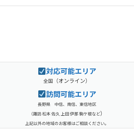
対応可能エリア
（オンライン）
全国
訪問可能エリア
長野県 中信、南信、東信地区
）
（
諏訪 松本 佐久 上田 伊那 駒ケ根など
上記以外の地域のお客様はご相談ください。