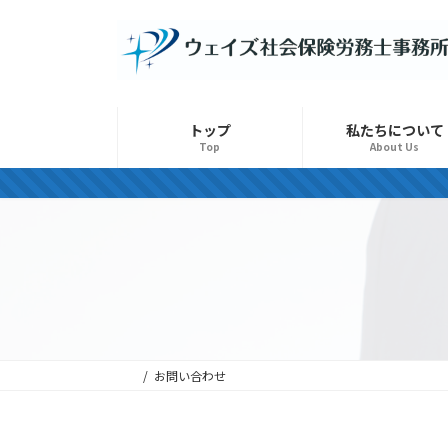
コ
ナ
ン
ビ
テ
ゲ
ン
ー
ツ
シ
トップ
私たちについて
へ
ョ
Top
About Us
ス
ン
キ
に
ッ
移
プ
動
お問い合わせ